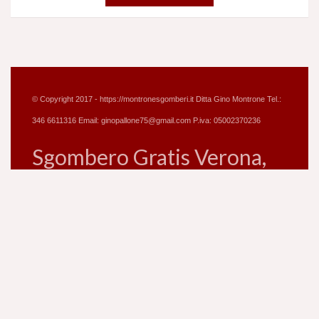
© Copyright 2017 - https://montronesgomberi.it Ditta Gino Montrone Tel.:
346 6611316 Email: ginopallone75@gmail.com P.iva: 05002370236
Sgombero Gratis Verona,
Svuoto Gratis
Appartamenti a Verona,
Ditta di Sgomberi
Appartamenti Verona
Home
Sgombero
Imbianco
Servizio Gratis
Usato
Contatti